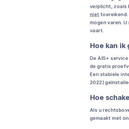
verplicht, zoals
niet
toereikend:
mogen varen. U 
vaart.
Hoe kan ik
De AIS+ service 
de gratis proef
Een stabiele in
2022) geïnstall
Hoe schakel
Als u rechtsbove
gemaakt met onz