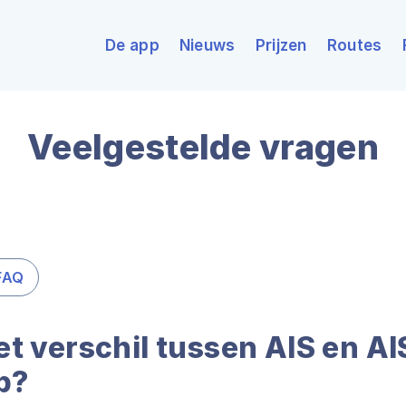
De app
Nieuws
Prijzen
Routes
Veelgestelde vragen
FAQ
et verschil tussen AIS en AI
p?