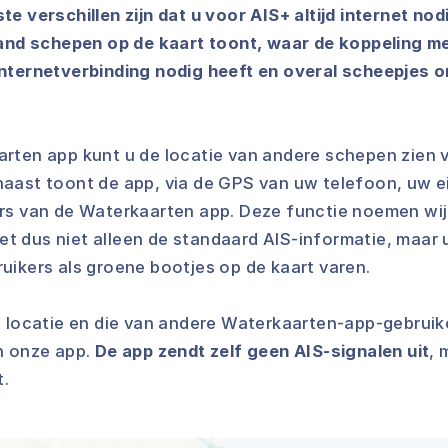
e verschillen zijn dat u voor AIS+ altijd internet nod
land schepen op de kaart toont, waar de koppeling m
nternetverbinding nodig heeft en overal scheepjes 
rten app kunt u de locatie van andere schepen zien v
aast toont de app, via de GPS van uw telefoon, uw e
rs van de Waterkaarten app. Deze functie noemen wij
ziet dus niet alleen de standaard AIS-informatie, maar 
uikers als groene bootjes op de kaart varen.
 locatie en die van andere Waterkaarten-app-gebruike
n onze app.
De app zendt zelf geen AIS-signalen uit
, 
t.