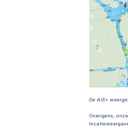
De AIS+ weergav
Overigens, onz
locatieweergave