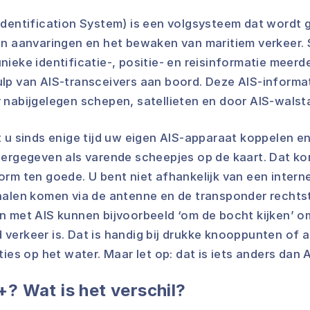
Identification System) is een volgsysteem dat wordt 
an aanvaringen en het bewaken van maritiem verkeer.
ieke identificatie-, positie- en reisinformatie meerd
lp van AIS-transceivers aan boord. Deze AIS-informa
 nabijgelegen schepen, satellieten en door AIS-walst
t u sinds enige tijd uw eigen AIS-apparaat koppelen e
eergegeven als varende scheepjes op de kaart. Dat kom
orm ten goede. U bent niet afhankelijk van een intern
nalen komen via de antenne en de transponder rechtst
n met AIS kunnen bijvoorbeeld ‘om de bocht kijken’ om
verkeer is. Dat is handig bij drukke knooppunten of 
ties op het water. Maar let op: dat is iets anders dan 
+? Wat is het verschil?