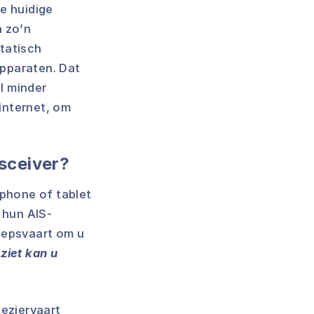
e huidige
n zo’n
statisch
apparaten. Dat
l minder
 internet, om
nsceiver?
tphone of tablet
 hun AIS-
oepsvaart om u
ziet kan u
leziervaart