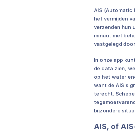
AIS (Automatic 
het vermijden v
verzenden hun un
minuut met behu
vastgelegd door
In onze app kun
de data zien, w
op het water en
want de AIS sig
terecht. Schepe
tegemoetvarend 
bijzondere situa
AIS, of AIS