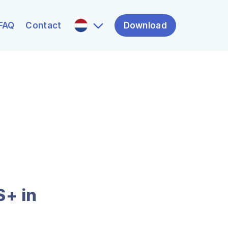
FAQ
Contact
Download
S+ in