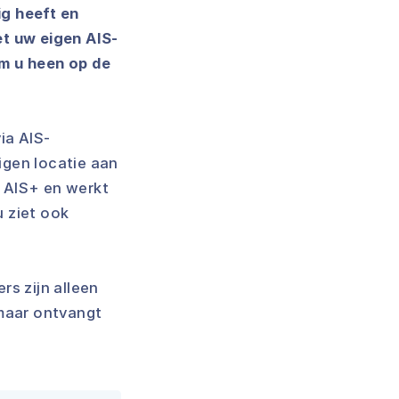
ig heeft en
et uw eigen AIS-
om u heen op de
ia AIS-
igen locatie aan
 AIS+ en werkt
u ziet ook
rs zijn alleen
maar ontvangt