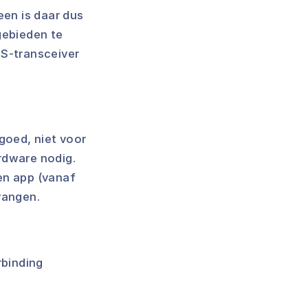
een is daar dus
gebieden te
IS-transceiver
goed, niet voor
rdware nodig.
en app (vanaf
vangen.
rbinding