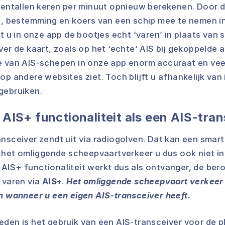
tientallen keren per minuut opnieuw berekenen. Door d
id, bestemming en koers van een schip mee te nemen i
et u in onze app de bootjes echt ‘varen’ in plaats van 
ver de kaart, zoals op het ‘echte’ AIS bij gekoppelde 
e van AIS-schepen in onze app enorm accuraat en vee
op andere websites ziet. Toch blijft u afhankelijk van
gebruiken.
e AIS+ functionaliteit als een AIS-tra
nsceiver zendt uit via radiogolven. Dat kan een smar
t het omliggende scheepvaartverkeer u dus ook niet in
AIS+ functionaliteit werkt dus als ontvanger, de ber
 varen via
AIS+
.
Het omliggende scheepvaart verkeer 
en wanneer u een eigen AIS-transceiver heeft.
den is het gebruik van een AIS-transceiver voor de p