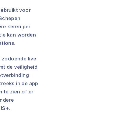
gebruikt voor
 Schepen
ere keren per
tie kan worden
ations.
n zodoende live
t de veiligheid
etverbinding
reeks in de app
 te zien of er
andere
AIS+.