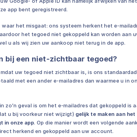
 uw Google- of Apple ID kan namelijk afwijken van het
ze app bent geregistreerd.
es waar het misgaat: ons systeem herkent het e-maila
aardoor het tegoed niet gekoppeld kan worden aan u
el u als wij zien uw aankoop niet terug in de app.
n bij een niet-zichtbaar tegoed?
omdat uw tegoed niet zichtbaar is, is ons standaardad
betaald met een ander e-mailadres dan waarmee u in o
in zo’n geval is om het e-mailadres dat gekoppeld is
at u bij voorkeur niet wijzigt)
gelijk te maken aan het
t in onze app
. Op die manier wordt een volgende aa
irect herkend en gekoppeld aan uw account.