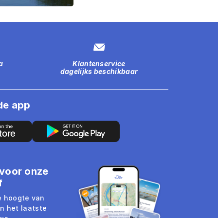
a
Klantenservice
dagelijks beschikbaar
de app
n voor onze
f
de hoogte van
n het laatste