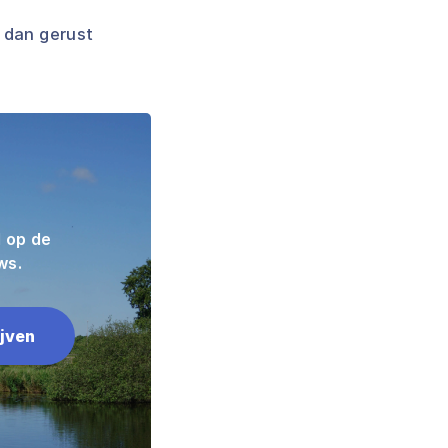
 dan gerust
d op de
ws.