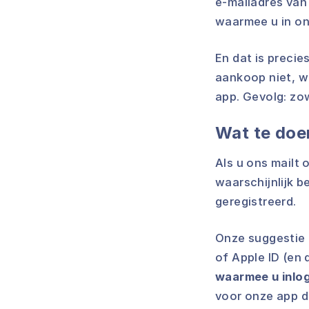
e-mailadres van
waarmee u in on
En dat is preci
aankoop niet, w
app. Gevolg: zow
Wat te doe
Als u ons mailt 
waarschijnlijk 
geregistreerd.
Onze suggestie 
of Apple ID (en d
waarmee u inlog
voor onze app d