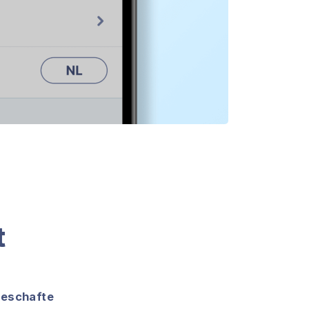
t
geschafte