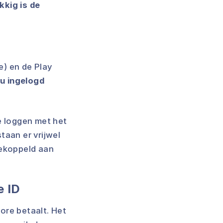
kkig is de
e) en de Play
u ingelogd
e loggen met het
taan er vrijwel
gekoppeld aan
e ID
ore betaalt. Het