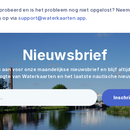
geprobeerd en is het probleem nog niet opgelost? Neem
 op via
support@waterkaarten.app
.
Nieuwsbrief
 aan voor onze maandelijkse nieuwsbrief en blijf altij
ogte van Waterkaarten en het laatste nautische nieu