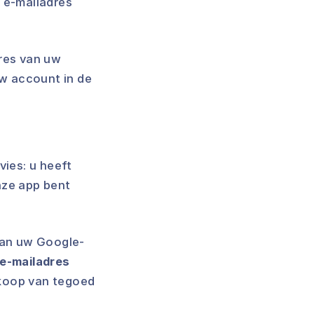
 e-mailadres
dres van uw
w account in de
vies: u heeft
nze app bent
 aan uw Google-
 e-mailadres
nkoop van tegoed