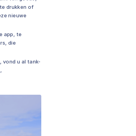
 te drukken of
Deze nieuwe
e app, te
s, die
, vond u al tank-
,