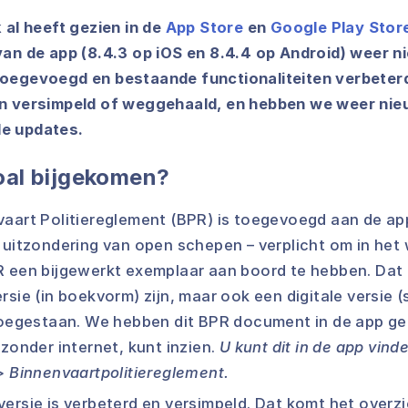
 al heeft gezien in de
App Store
en
Google Play Stor
van de app (8.4.3 op iOS en 8.4.4 op Android) weer 
oegevoegd en bestaande functionaliteiten verbeterd.
en versimpeld of weggehaald, en hebben we weer nie
e updates.
zoal bijgekomen?
aart Politiereglement (BPR) is toegevoegd aan de app
 uitzondering van open schepen – verplicht om in het
R een bijgewerkt exemplaar aan boord te hebben. Dat
rsie (in boekvorm) zijn, maar ook een digitale versie
toegestaan. We hebben dit BPR document in de app ge
 zonder internet, kunt inzien.
U kunt dit in de app vinde
> Binnenvaartpolitiereglement.
ersie is verbeterd en versimpeld. Dat komt het overz