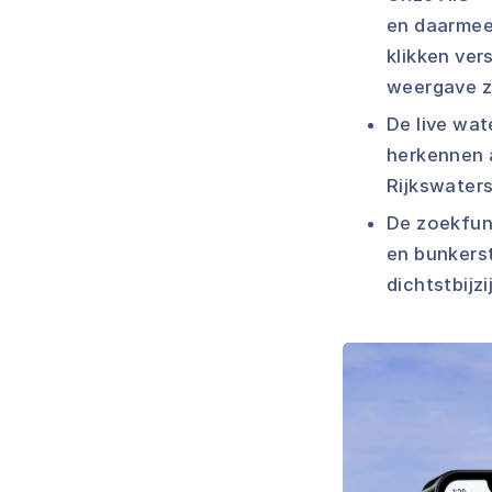
en daarmee 
klikken ve
weergave zo
De live wat
herkennen 
Rijkswaters
De zoekfunc
en bunkers
dichtstbijz