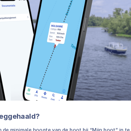
weggehaald?
 de minimale hoogte van de boot bij “Mijn boot” in te 