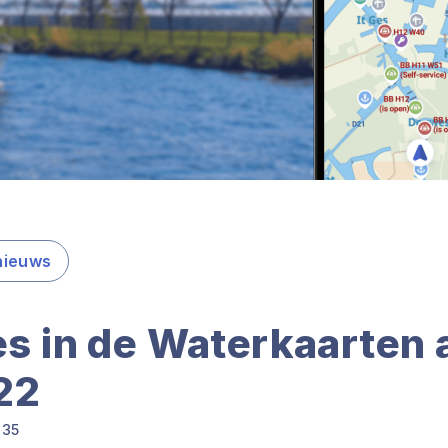
nieuws
s in de Waterkaarten 
022
:35