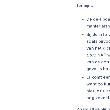
termijn…
De ge-upd
manier als
Bij de info
zoals bijvo
van het dic
t.o.v. NAP 
van de act
geval is b
Er komt een
want zo ku
niet, of u 
nog zoveel
Zoals altijd bli