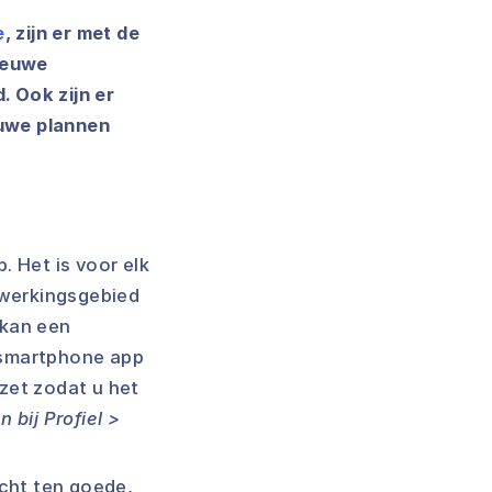
e
, zijn er met de
nieuwe
 Ook zijn er
uwe plannen
. Het is voor elk
 werkingsgebied
 kan een
 (smartphone app
zet zodat u het
n bij Profiel >
icht ten goede,