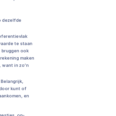
p dezelfde
eferentievlak
waarde te staan
ij bruggen ook
berekening maken
 want in zo’n
Belangrijk,
door kunt of
l aankomen, en
gesties, op-