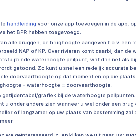
ate
handleiding
voor onze app toevoegen in de app, o
 we het BPR hebben toegevoegd.
 van alle bruggen, de brughoogte aangeven t.o.v. een r
orbeeld NAP of KP. Over rivieren komt daarbij dan de 
htstbijzijnde waterhoogte peilpunt, wat dan net als b
wordt getoond. Zo kunt u snel een redelijk accurate 
uele doorvaarthoogte op dat moment en op die plaats,
rughoogte – waterhoogte = doorvaarthoogte.
 getijdentabel/grafiek bij de waterhoogte peilpunten. 
nt u onder andere zien wanneer u wel onder een brug 
sneller of langzamer op uw plaats van bestemming za
 meer.
jven we geïnteresseerd in, en kijken we uit naar, uw sug