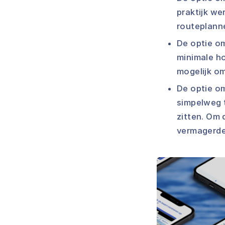
praktijk we
routeplanne
De optie om
minimale ho
mogelijk o
De optie om
simpelweg t
zitten. Om 
vermagerde)