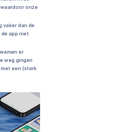
d, waardoor onze
g vaker dan de
 de app niet
 kwamen er
de weg gingen
 met een (sterk