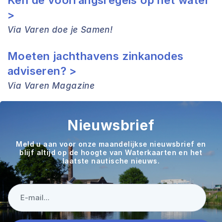
Ken de voorrangsregels op het water
>
Via Varen doe je Samen!
Moeten jachthavens zinkanodes
adviseren? >
Via Varen Magazine
Nieuwsbrief
Meld u aan voor onze maandelijkse nieuwsbrief en
blijf altijd op de hoogte van Waterkaarten en het
laatste nautische nieuws.