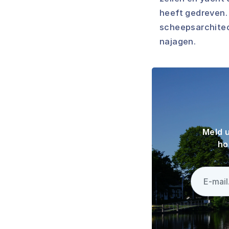
heeft gedreven. 
scheepsarchitec
najagen.
Meld u
ho