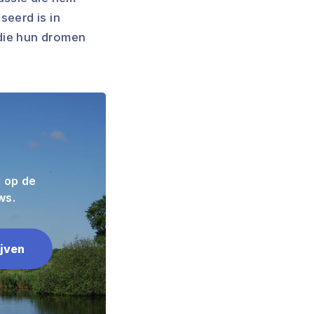
seerd is in
 die hun dromen
d op de
ws.