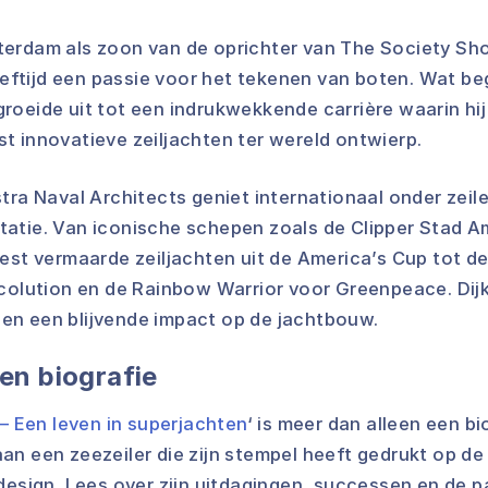
erdam als zoon van de oprichter van The Society Sh
leeftijd een passie voor het tekenen van boten. Wat b
roeide uit tot een indrukwekkende carrière waarin hij
t innovatieve zeiljachten ter wereld ontwierp.
tra Naval Architects geniet internationaal onder zeil
atie. Van iconische schepen zoals de Clipper Stad 
eest vermaarde zeiljachten uit de America’s Cup tot d
Ecolution en de Rainbow Warrior voor Greenpeace. Dijk
n een blijvende impact op de jachtbouw.
en biografie
 – Een leven in superjachten
‘ is meer dan alleen een bio
an een zeezeiler die zijn stempel heeft gedrukt op de
design. Lees over zijn uitdagingen, successen en de p