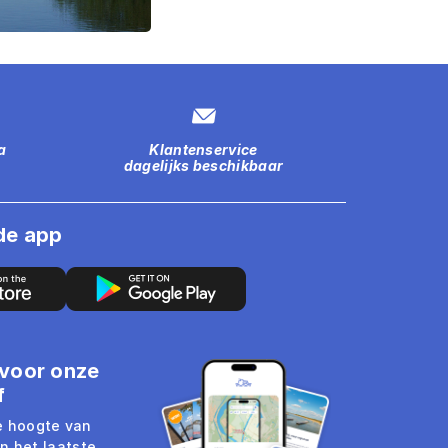
a
Klantenservice
dagelijks beschikbaar
de app
n voor onze
f
de hoogte van
n het laatste