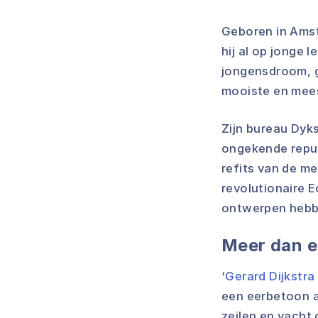
Geboren in Amst
hij al op jonge 
jongensdroom, g
mooiste en mees
Zijn bureau Dyks
ongekende reput
refits van de m
revolutionaire 
ontwerpen hebbe
Meer dan e
‘
Gerard Dijkstra
een eerbetoon a
zeilen en yacht 