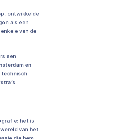
op, ontwikkelde
egon als een
 enkele van de
ers een
Amsterdam en
e technisch
stra’s
grafie: het is
 wereld van het
assie die hem