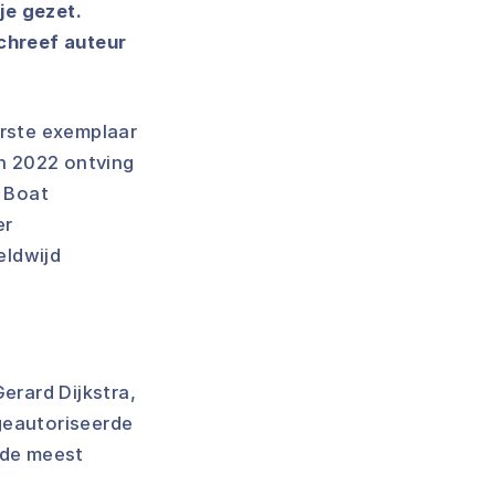
je gezet.
schreef auteur
erste exemplaar
In 2022 ontving
e Boat
er
eldwijd
erard Dijkstra,
geautoriseerde
 de meest