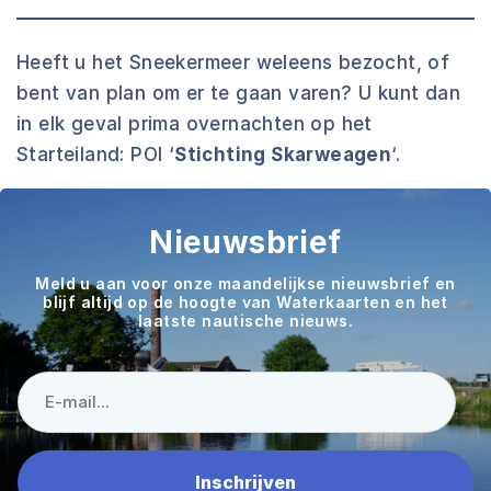
Heeft u het Sneekermeer weleens bezocht, of
bent van plan om er te gaan varen? U kunt dan
in elk geval prima overnachten op het
Starteiland: POI ‘
Stichting Skarweagen
‘.
Nieuwsbrief
Meld u aan voor onze maandelijkse nieuwsbrief en
blijf altijd op de hoogte van Waterkaarten en het
laatste nautische nieuws.