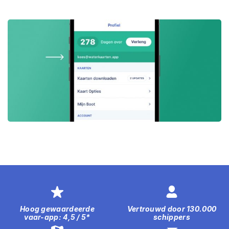
Hoog gewaardeerde
Vertrouwd door 130.000
vaar-app: 4,5 / 5*
schippers