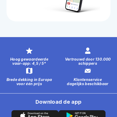
Hoog gewaardeerde
Vertrouwd door 130.000
vaar-app: 4,5 / 5*
schippers
Brede dekking in Europa
Klantenservice
voor één prijs
dagelijks beschikbaar
Download de app